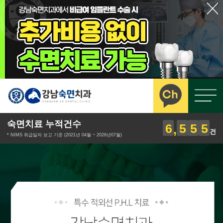
숙면치료 누적건수
6
5
5
5
건
* NIMS 취급일자 보고 기준 (2021년 04월 ~ 2026년07월)