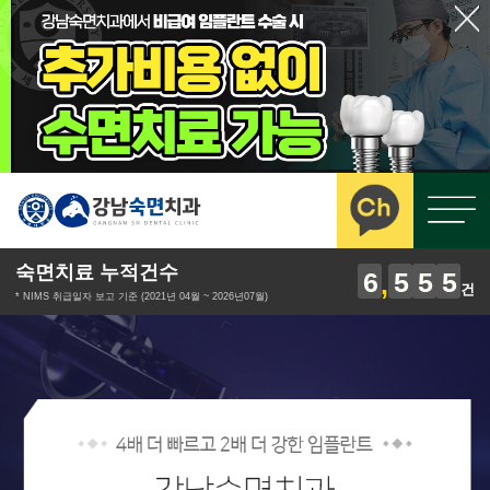
숙면치료 누적건수
6
5
5
5
건
* NIMS 취급일자 보고 기준 (2021년 04월 ~ 2026년07월)