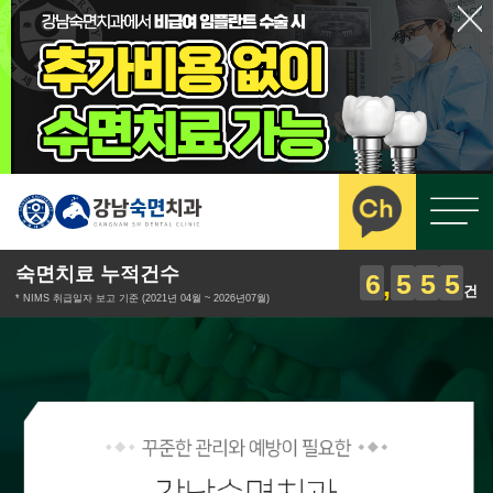
숙면치료 누적건수
6
5
5
5
건
* NIMS 취급일자 보고 기준 (2021년 04월 ~ 2026년07월)