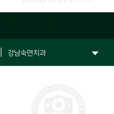
|
강남숙면치과