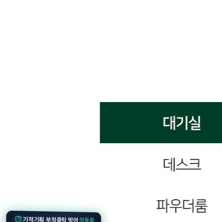
기적기획 부정클릭 방어
작동중