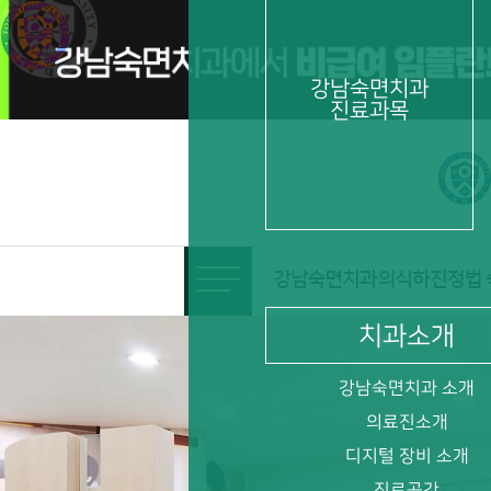
비급여 임플란트 수술 시 의식하진정법 치료비용 포함
강남숙면치과
진료과목
치과소개
강남숙면치과 소개
의료진소개
디지털 장비 소개
진료공간