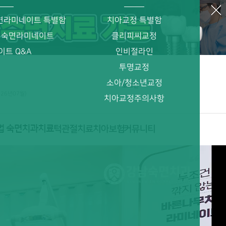
면라미네이트 특별함
치아교정 특별함
 숙면라미네이트
클리피씨교정
이트 Q&A
인비절라인
투명교정
소아/청소년교정
로그인
026년07월)
치아교정주의사항