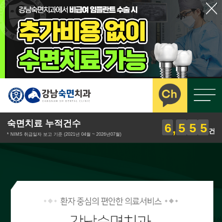
숙면치료 누적건수
6
5
5
5
건
* NIMS 취급일자 보고 기준 (2021년 04월 ~ 2026년07월)