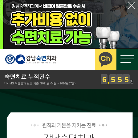
숙면치료 누적건수
6
5
5
5
건
* NIMS 취급일자 보고 기준 (2021년 04월 ~ 2026년07월)