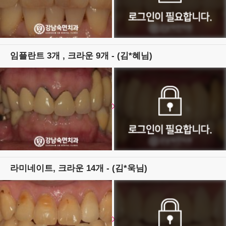
임플란트 3개 , 크라운 9개 - (김*혜님)
라미네이트, 크라운 14개 - (김*욱님)