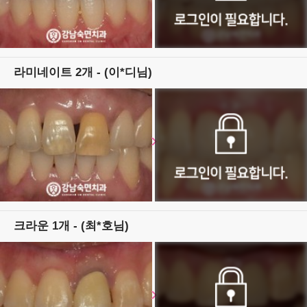
라미네이트 2개 - (이*디님)
크라운 1개 - (최*호님)