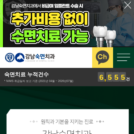
숙면치료 누적건수
6
5
5
5
건
* NIMS 취급일자 보고 기준 (2021년 04월 ~ 2026년07월)