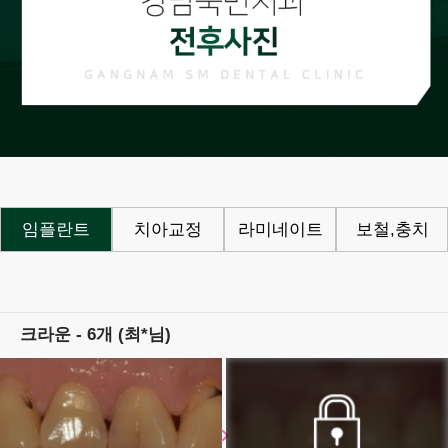
임플란트
치아교정
라미네이트
보철,충치
크라운 - 6개 (최*님)