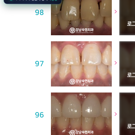
98
97
96