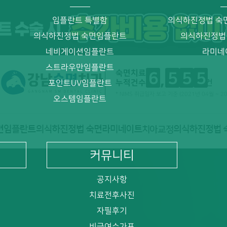
임플란트 특별함
의식하진정법 숙
의식하진정법 숙면임플란트
의식하진정법
네비게이션임플란트
라미네
스트라우만임플란트
숙면치료
6
5
5
5
누적건수
건
포인트UV임플란트
* NIMS 취급일자 보고 기준 (2021년 04월 ~ 2
오스템임플란트
커뮤니티
공지사항
치료전후사진
자필후기
비급여수가표