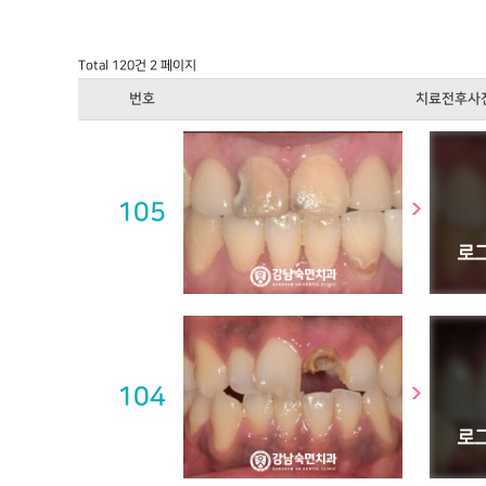
Total 120건
2 페이지
번호
치료전후사
105
104