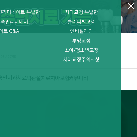
면라미네이트 특별함
치아교정 특별함
 숙면라미네이트
클리피씨교정
이트 Q&A
인비절라인
투명교정
소아/청소년교정
로그인
026년07월)
치아교정주의사항