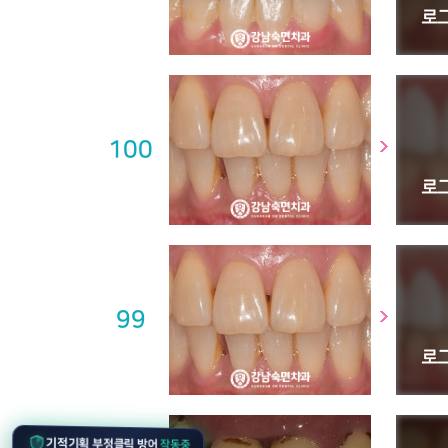
100
99
작동중
기적기획 부정클릭 방어