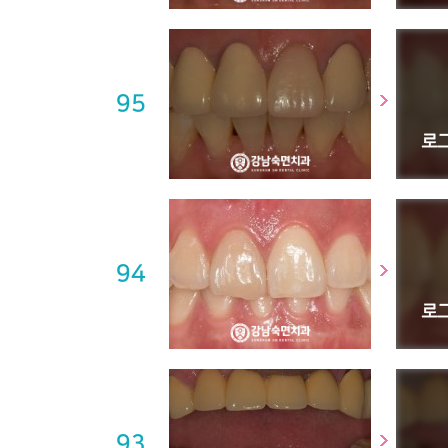
95
94
93