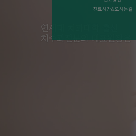
진료시간&오시는길
숙면임플란트
더 보기