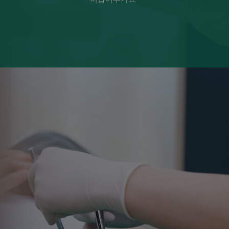
숙면치과치료
숙
더 보기
더