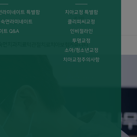
면라미네이트 특별함
치아교정 특별함
로그인
 숙면라미네이트
클리피씨교정
026년07월)
이트 Q&A
인비절라인
투명교정
소아/청소년교정
치아교정주의사항