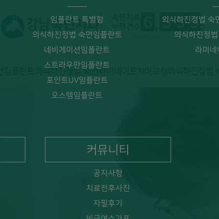
숙면치료
6
5
5
5
임플란트 특별함
의식하진정법 숙
누적건수
건
의식하진정법 숙면임플란트
의식하진정법
* NIMS 취급일자 보고 기준 (2021년 04월 ~ 2
네비게이션임플란트
라미네
스트라우만임플란트
포인트UV임플란트
오스템임플란트
정법 숙면임플란트, 연세대의료진
커뮤니티
공지사항
치료전후사진
자필후기
비급여수가표