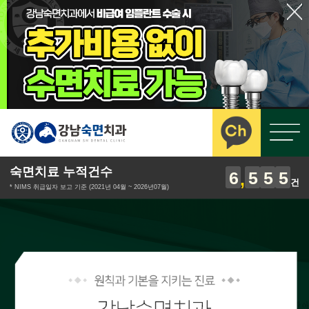
숙면치료 누적건수
6
5
5
5
건
* NIMS 취급일자 보고 기준 (2021년 04월 ~ 2026년07월)