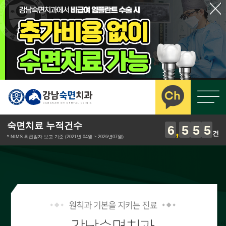
숙면치료 누적건수
6
5
5
5
건
* NIMS 취급일자 보고 기준 (2021년 04월 ~ 2026년07월)