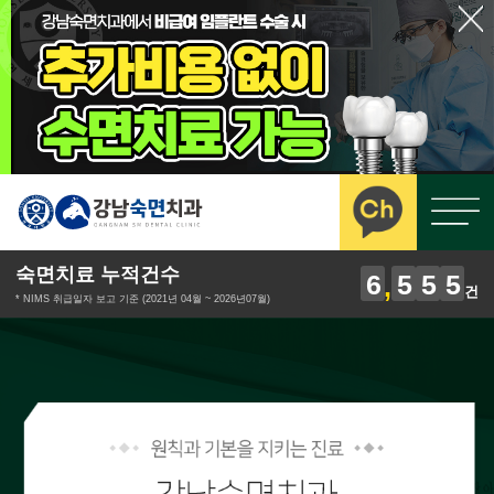
숙면치료 누적건수
6
5
5
5
건
* NIMS 취급일자 보고 기준 (2021년 04월 ~ 2026년07월)