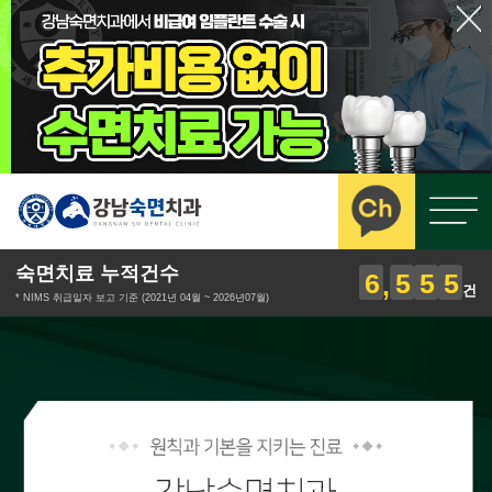
숙면치료 누적건수
6
5
5
5
건
* NIMS 취급일자 보고 기준 (2021년 04월 ~ 2026년07월)