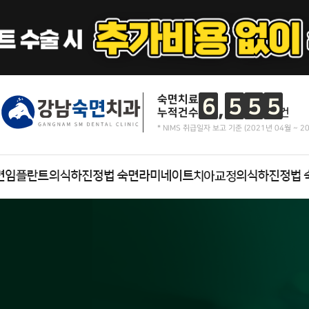
숙면치료
6
5
5
5
누적건수
건
* NIMS 취급일자 보고 기준 (2021년 04월 ~ 2