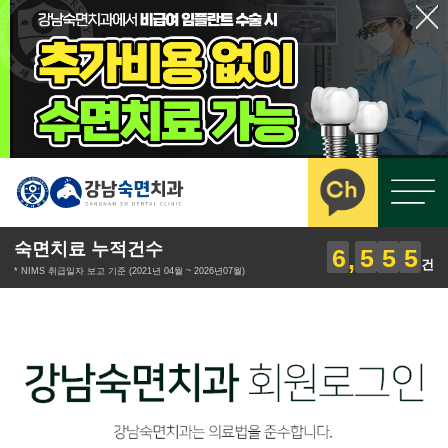
숙면치료 누적건수
6
5
5
5
건
* NIMS 취급일자 보고 기준 (2021년 04월 ~ 2026년07월)