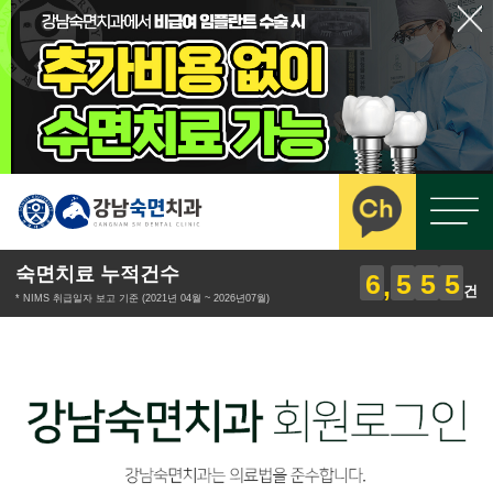
숙면치료 누적건수
6
5
5
5
건
* NIMS 취급일자 보고 기준 (2021년 04월 ~ 2026년07월)