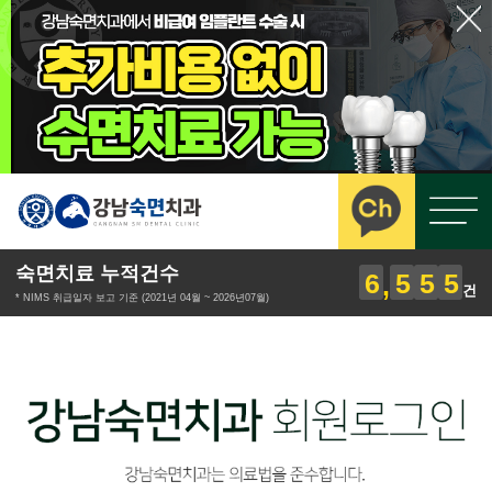
숙면치료 누적건수
6
5
5
5
건
* NIMS 취급일자 보고 기준 (2021년 04월 ~ 2026년07월)