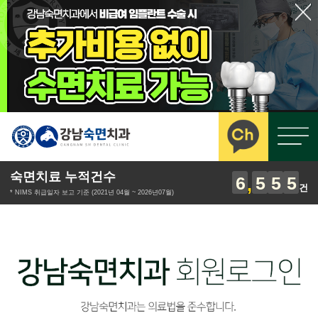
숙면치료 누적건수
6
5
5
5
건
* NIMS 취급일자 보고 기준 (2021년 04월 ~ 2026년07월)